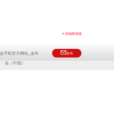
经销商登陆
会手机官方网站_金年
咨询
会（中国）