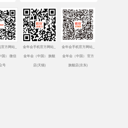
机官方网站_
金年会手机官方网站_
金年会手机官方网站_
中国） 微信
金年会（中国） 旗舰
金年会（中国） 官方
众号
店(天猫)
旗舰店(京东)