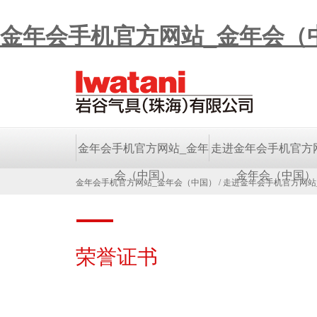
金年会手机官方网站_金年会（
金年会手机官方网站_金年
走进金年会手机官方
会（中国）
金年会（中国）
金年会手机官方网站_金年会（中国）
/
走进金年会手机官方网站
公司简介
经营理念
发展历程
荣誉证书
安全特性
荣誉证书