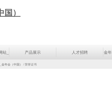
中国）
网站_
产品展示
人才招聘
金年
_金年会（中国）
/ 荣誉证书
金年会手机官方网站_金年会
金年会手机官方网站_金年会
金年会手机官方网站_金年会
金年会手机官方网站_金年会
金年会手机官方网站_金年会
金年会手机官方网站_金年会
（中国） 便携气瓶系列
（中国） 便携炉系列
（中国） 煎炒/烧烤炉系列
（中国） 户外炉系列
（中国） FORE WINDS系列
（中国） 其他产品