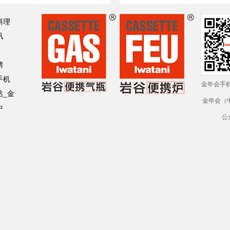
料理
讯
聘
手机
金年会手
站_金
金年会（
中
公