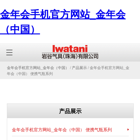
金年会手机官方网站_金年会
（中国）
金年会手机官方网站_金年会（中国）
/
产品展示
/ 金年会手机官方网站_金
年会（中国） 便携气瓶系列
产品展示
金年会手机官方网站_金年会（中国） 便携气瓶系列