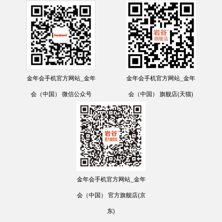
金年会手机官方网站_金年
金年会手机官方网站_金年
会（中国） 微信公众号
会（中国） 旗舰店(天猫)
金年会手机官方网站_金年
会（中国） 官方旗舰店(京
东)