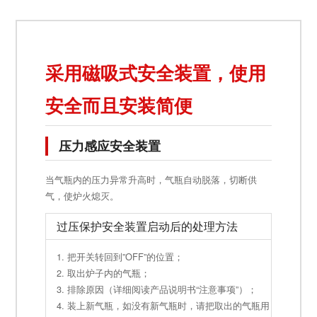
采用磁吸式安全装置，使用
安全而且安装简便
压力感应安全装置
当气瓶内的压力异常升高时，气瓶自动脱落，切断供
气，使炉火熄灭。
过压保护安全装置启动后的处理方法
把开关转回到”OFF”的位置；
取出炉子内的气瓶；
排除原因（详细阅读产品说明书“注意事项”）；
装上新气瓶，如没有新气瓶时，请把取出的气瓶用