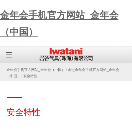
金年会手机官方网站_金年会
（中国）
金年会手机官方网站_金年会（中国）
/
走进金年会手机官方网站_金年会
（中国）
/ 安全特性
安全特性