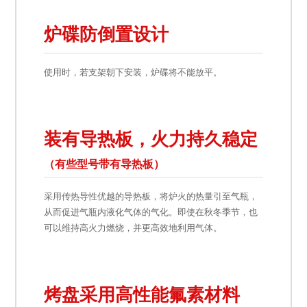
炉碟防倒置设计
使用时，若支架朝下安装，炉碟将不能放平。
装有导热板，火力持久稳定
（有些型号带有导热板）
采用传热导性优越的导热板，将炉火的热量引至气瓶，
从而促进气瓶内液化气体的气化。即使在秋冬季节，也
可以维持高火力燃烧，并更高效地利用气体。
烤盘采用高性能氟素材料