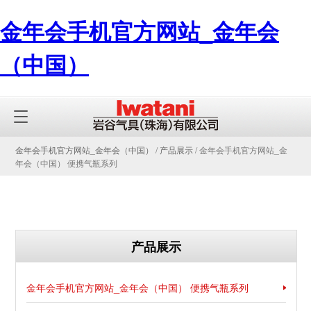
金年会手机官方网站_金年会
（中国）
金年会手机官方网站_金年会（中国）
/
产品展示
/ 金年会手机官方网站_金
年会（中国） 便携气瓶系列
产品展示
金年会手机官方网站_金年会（中国） 便携气瓶系列