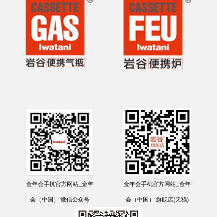
金年会手机官方网站_金年
金年会手机官方网站_金年
会（中国） 微信公众号
会（中国） 旗舰店(天猫)