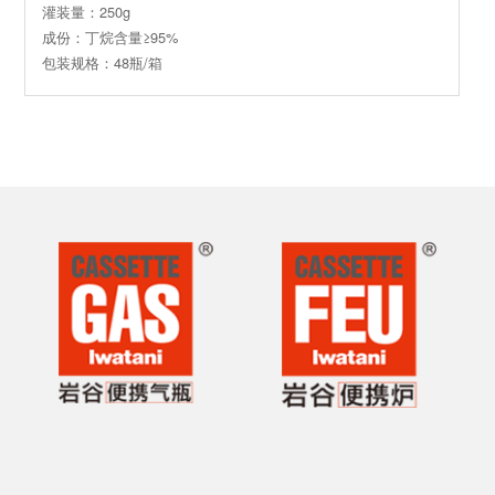
灌装量：250g
成份：丁烷含量≥95%
包装规格：48瓶/箱