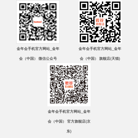
金年会手机官方网站_金年
金年会手机官方网站_金年
会（中国） 微信公众号
会（中国） 旗舰店(天猫)
金年会手机官方网站_金年
会（中国） 官方旗舰店(京
东)