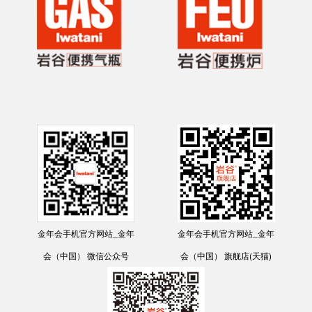
金年会手机官方网站_金年
金年会手机官方网站_金年
会（中国） 微信公众号
会（中国） 旗舰店(天猫)