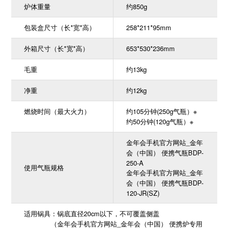
炉体重量
约850g
包装盒尺寸（长*宽*高）
258*211*95mm
外箱尺寸（长*宽*高）
653*530*236mm
毛重
约13kg
净重
约12kg
燃烧时间（最大火力）
约105分钟(250g气瓶）※
约50分钟(120g气瓶）※
金年会手机官方网站_金年
会（中国） 便携气瓶BDP-
250-A
使用气瓶规格
金年会手机官方网站_金年
会（中国） 便携气瓶BDP-
120-JR(SZ)
适用锅具：锅底直径20cm以下，不可覆盖侧盖
（金年会手机官方网站_金年会（中国） 便携炉专用