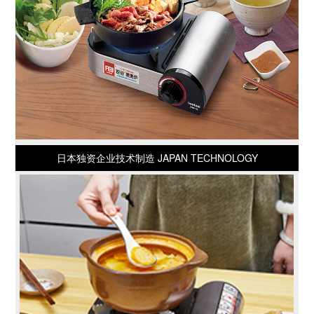
日本独资企业技术制造 JAPAN TECHNOLOGY