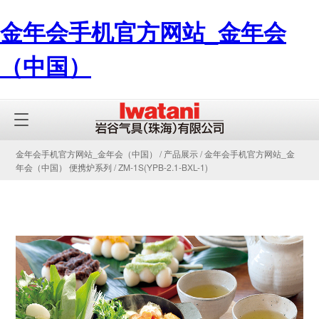
金年会手机官方网站_金年会
（中国）
金年会手机官方网站_金年会（中国）
/
产品展示
/
金年会手机官方网站_金
年会（中国） 便携炉系列
/ ZM-1S(YPB-2.1-BXL-1)