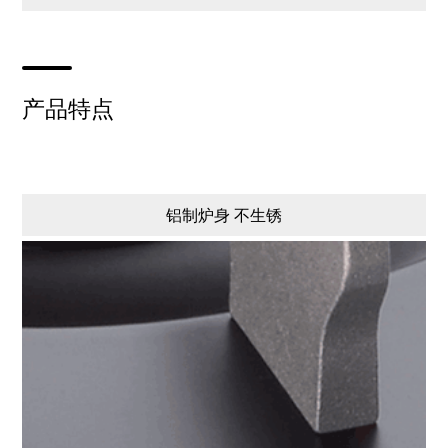
产品特点
铝制炉身 不生锈