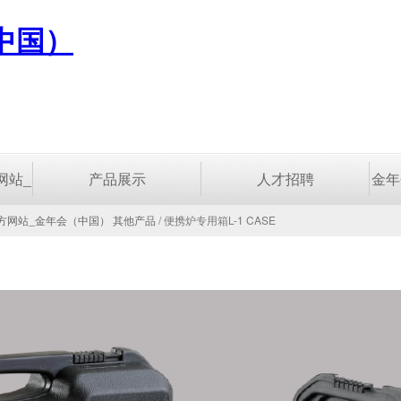
中国）
网站_
产品展示
人才招聘
金年
方网站_金年会（中国） 其他产品
/ 便携炉专用箱L-1 CASE
金年会手机官方网站_金年会
金年会手机官方网站_金年会
金年会手机官方网站_金年会
金年会手机官方网站_金年会
金年会手机官方网站_金年会
金年会手机官方网站_金年会
（中国） 便携气瓶系列
（中国） 便携炉系列
（中国） 煎炒/烧烤炉系列
（中国） 户外炉系列
（中国） FORE WINDS系列
（中国） 其他产品