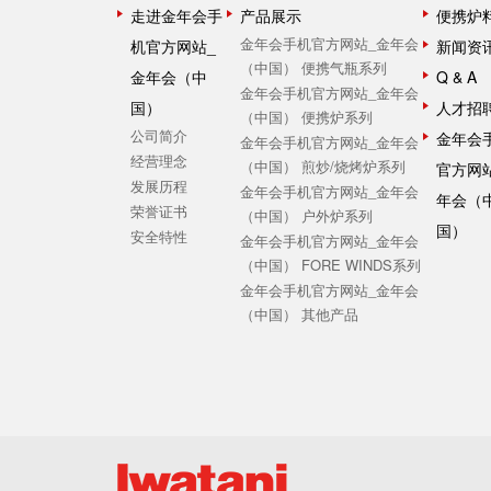
走进金年会手
产品展示
便携炉
金年会手机官方网站_金年会
机官方网站_
新闻资
（中国） 便携气瓶系列
金年会（中
Q & A
金年会手机官方网站_金年会
国）
人才招
（中国） 便携炉系列
公司简介
金年会
金年会手机官方网站_金年会
经营理念
（中国） 煎炒/烧烤炉系列
官方网
发展历程
金年会手机官方网站_金年会
年会（
荣誉证书
（中国） 户外炉系列
国）
安全特性
金年会手机官方网站_金年会
（中国） FORE WINDS系列
金年会手机官方网站_金年会
（中国） 其他产品