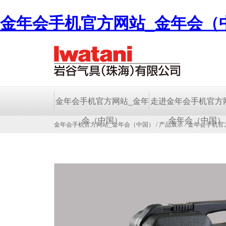
金年会手机官方网站_金年会（
金年会手机官方网站_金年
走进金年会手机官方
会（中国）
金年会（中国）
金年会手机官方网站_金年会（中国）
/
产品展示
/
金年会手机官
公司简介
经营理念
发展历程
荣誉证书
安全特性