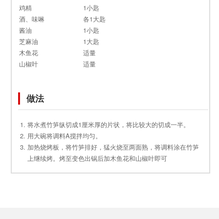
鸡精
1小匙
酒、味啉
各1大匙
酱油
1小匙
芝麻油
1大匙
木鱼花
适量
山椒叶
适量
做法
将水煮竹笋纵切成1厘米厚的片状，将比较大的切成一半。
用大碗将调料A搅拌均匀。
加热烧烤板，将竹笋排好，猛火烧至两面熟，将调料涂在竹笋
上继续烤。烤至变色出锅后加木鱼花和山椒叶即可