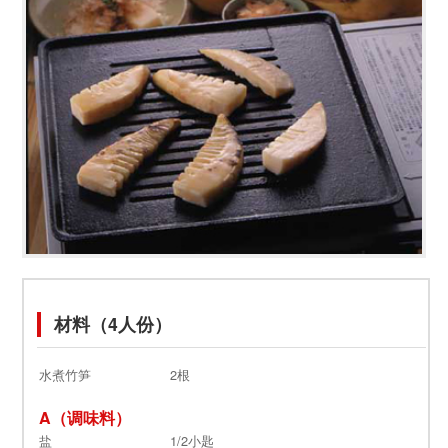
材料（4人份）
水煮竹笋
2根
A（调味料）
盐
1/2小匙