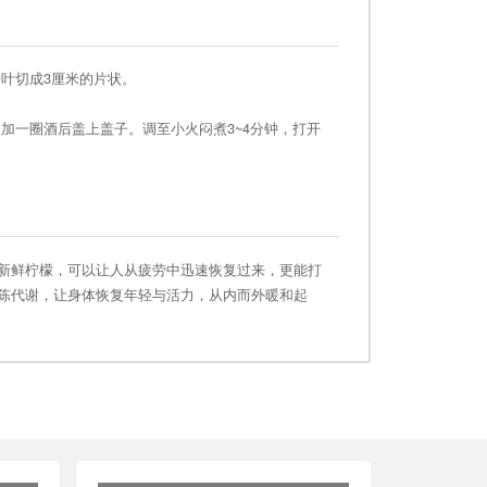
叶切成3厘米的片状。
加一圈酒后盖上盖子。调至小火闷煮3~4分钟，打开
新鲜柠檬，可以让人从疲劳中迅速恢复过来，更能打
陈代谢，让身体恢复年轻与活力，从内而外暖和起