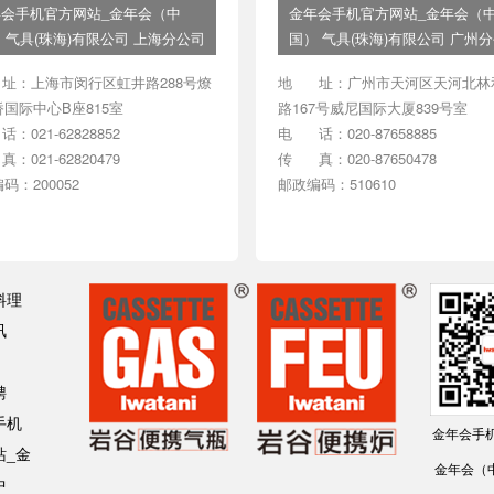
年会手机官方网站_金年会（中
金年会手机官方网站_金年会（
 气具(珠海)有限公司 上海分公司
国） 气具(珠海)有限公司 广州
址：上海市闵行区虹井路288号燎
地 址：广州市天河区天河北林
国际中心B座815室
路167号威尼国际大厦839号室
：021-62828852
电 话：020-87658885
：021-62820479
传 真：020-87650478
码：200052
邮政编码：510610
料理
讯
聘
手机
金年会手
站_金
金年会（
中