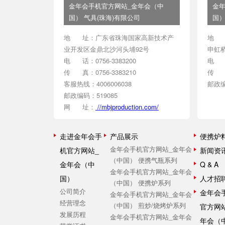
金年会手机官方网站_金年会（中
金
国） 气具(珠海)有限公司
国）
地 址：广东省珠海国家高新技术产
地 
业开发区金鼎北沙河头埔92号
申虹桥
电 话：0756-3383200
电 话
传 真：0756-3383210
传 真
客服热线：4006006038
邮政编
邮政编码：519085
网 址：
//mbjproduction.com/
走进金年会手
产品展示
便携炉
金年会手机官方网站_金年会
机官方网站_
新闻资
（中国） 便携气瓶系列
金年会（中
Q & A
金年会手机官方网站_金年会
国）
人才招
（中国） 便携炉系列
公司简介
金年会
金年会手机官方网站_金年会
经营理念
（中国） 煎炒/烧烤炉系列
官方网
发展历程
金年会手机官方网站_金年会
年会（