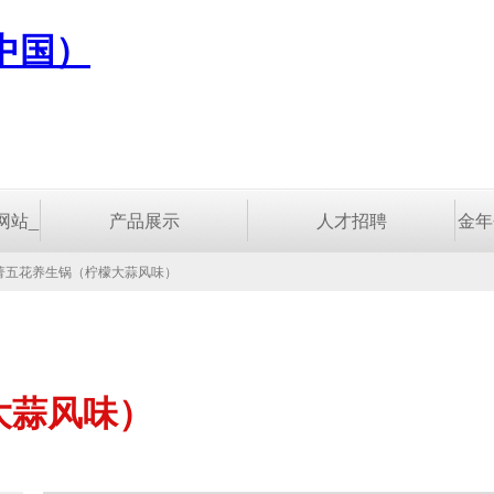
中国）
网站_
产品展示
人才招聘
金年
芜菁五花养生锅（柠檬大蒜风味）
金年会手机官方网站_金年会
金年会手机官方网站_金年会
金年会手机官方网站_金年会
金年会手机官方网站_金年会
金年会手机官方网站_金年会
金年会手机官方网站_金年会
（中国） 便携气瓶系列
（中国） 便携炉系列
（中国） 煎炒/烧烤炉系列
（中国） 户外炉系列
（中国） FORE WINDS系列
（中国） 其他产品
大蒜风味）