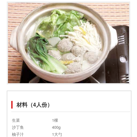
材料（4人份）
生菜
1棵
沙丁鱼
400g
柚子汁
1大勺