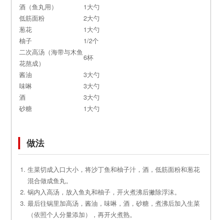
酒（鱼丸用）
1大勺
低筋面粉
2大勺
葱花
1大勺
柚子
1/2个
二次高汤（海带与木鱼
6杯
花熬成）
酱油
3大勺
味啉
3大勺
酒
3大勺
砂糖
1大勺
做法
生菜切成入口大小，将沙丁鱼和柚子汁，酒，低筋面粉和葱花
混合做成鱼丸。
锅内入高汤，放入鱼丸和柚子，开火煮沸后撇除浮沫。
最后往锅里加高汤，酱油，味啉，酒，砂糖，煮沸后加入生菜
（依照个人分量添加），再开火煮熟。