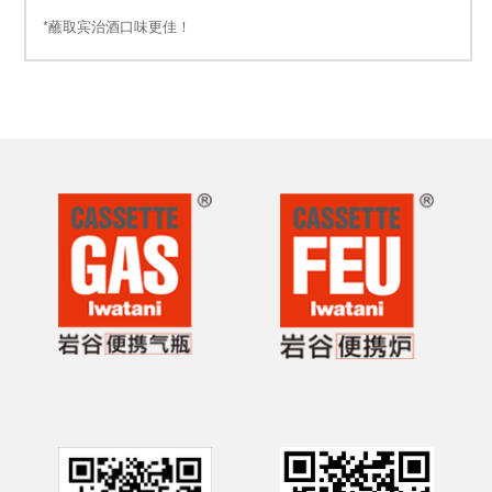
*蘸取宾治酒口味更佳！