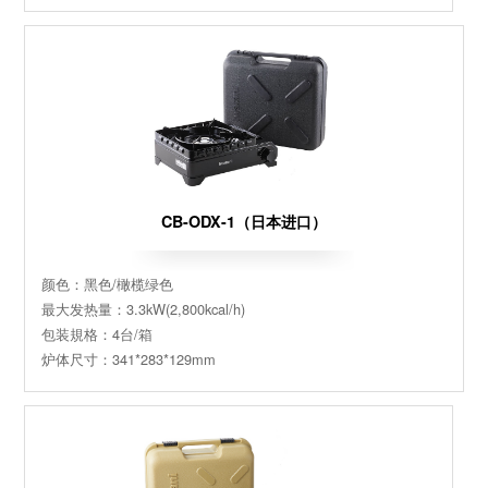
CB-ODX-1（日本进口）
颜色：黑色/橄榄绿色
最大发热量：3.3kW(2,800kcal/h)
包装規格：4台/箱
炉体尺寸：341*283*129mm