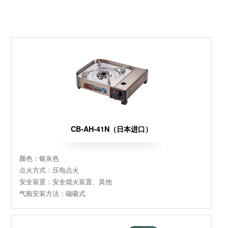
CB-AH-41N（日本进口）
颜色：银灰色
点火方式：压电点火
安全装置：安全熄火装置、其他
气瓶安装方法：磁吸式