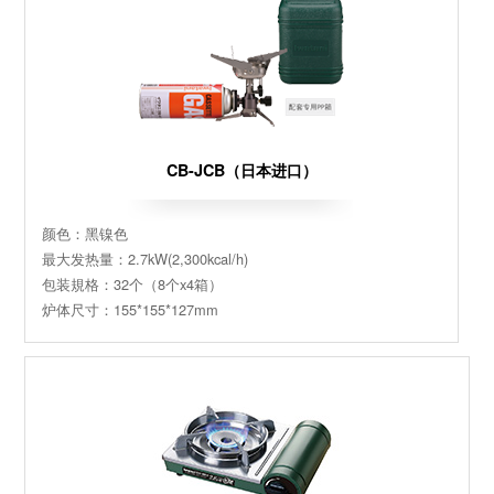
CB-JCB（日本进口）
颜色：黑镍色
最大发热量：2.7kW(2,300kcal/h)
包装規格：32个（8个x4箱）
炉体尺寸：155*155*127mm