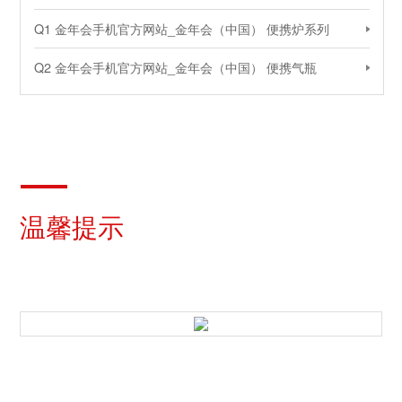
Q1 金年会手机官方网站_金年会（中国） 便携炉系列
Q2 金年会手机官方网站_金年会（中国） 便携气瓶
温馨提示