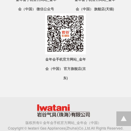
会（中国） 微信公众号
会（中国） 旗舰店(天猫)
金年会手机官方网站_金年
会（中国） 官方旗舰店(京
东)
版权所有© 金年会手机官方网站_金年会（中国）
Copyright © Iwatani Gas Appliances(Zhuhai)Co.,Ltd.All Rights Reserved.