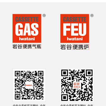
金年会手机官方网站_金年
金年会手机官方网站_金年