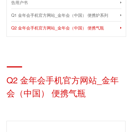
告用户书
Q1 金年会手机官方网站_金年会（中国） 便携炉系列
Q2 金年会手机官方网站_金年会（中国） 便携气瓶
Q2 金年会手机官方网站_金年
会（中国） 便携气瓶