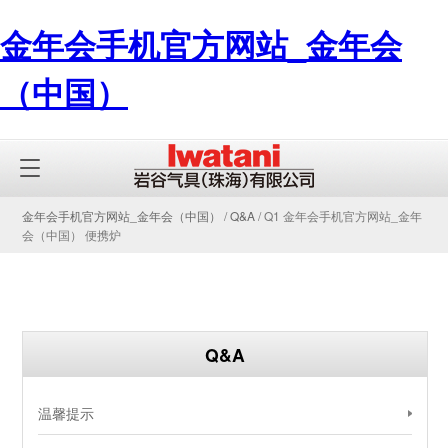
金年会手机官方网站_金年会
（中国）
金年会手机官方网站_金年会（中国）
/
Q&A
/ Q1 金年会手机官方网站_金年
会（中国） 便携炉
Q&A
温馨提示