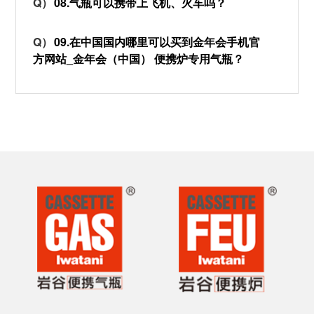
08.气瓶可以携带上飞机、火车吗？
09.在中国国内哪里可以买到金年会手机官
方网站_金年会（中国） 便携炉专用气瓶？