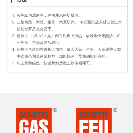
鳗鱼纵切成两半，隔两厘米横切成段。
韭菜切段，大蒜、生姜、大葱切碎。 中式面条放入过滤筛过水
使其散开后充分沥干。
色拉油（1又1/2大匙）倒在铁板上加热，放鳗鱼快速翻炒，加
一圈酒，待酒蒸发后取出。
色拉油再次倒在铁板上加热，放入大蒜、生姜、大葱爆香后加
中式面条和豆芽菜翻炒，加以蚝油、盐和胡椒粉调味。
加韭菜和鳗鱼，快速翻炒后撒上辣椒粉即可。