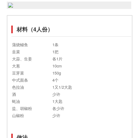
材料（4人份）
蒲烧鳗鱼
1条
韭菜
1把
大蒜、生姜
各1片
大葱
10cm
豆芽菜
150g
中式面条
4个
色拉油
1又1/2大匙
酒
少许
蚝油
1大匙
盐、胡椒粉
各少许
山椒粉
少许
做法