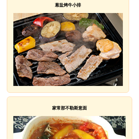
葱盐烤牛小排
家常那不勒斯意面