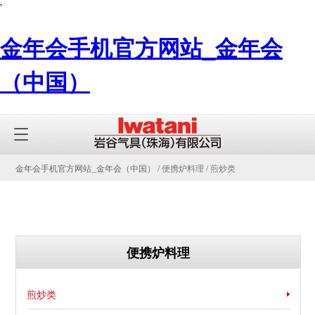
`
金年会手机官方网站_金年会
（中国）
金年会手机官方网站_金年会（中国）
/ 便携炉料理 / 煎炒类
便携炉料理
煎炒类