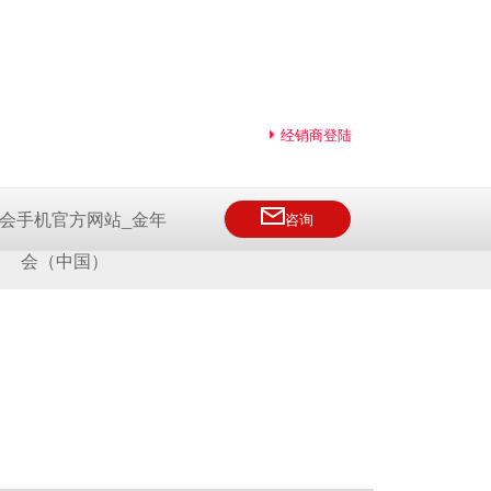
经销商登陆
会手机官方网站_金年
咨询
会（中国）