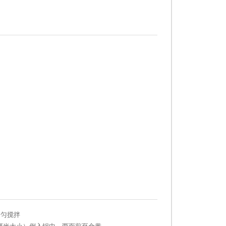
均匀搅拌
8厘米大小）倒入锅中，两面煎至金黄。