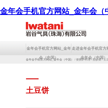
金年会手机官方网站_金年会（
金年会手机官方网站_金年
走进金年会手机官方
会（中国）
金年会（中国）
金年会手机官方网站_金年会（中国）
/ 便携炉料理 /
煎炒类
/ 土
公司简介
经营理念
发展历程
荣誉证书
安全特性
土豆饼