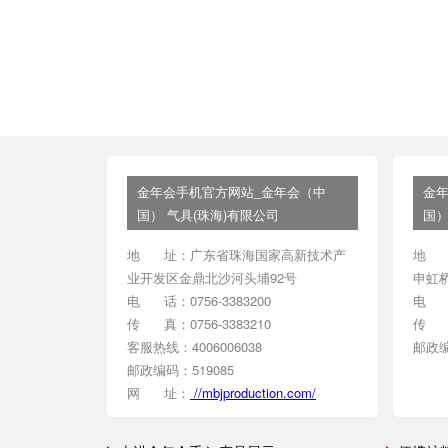
金年会手机官方网站_金年会（中
金
国） 气具(珠海)有限公司
国）
地 址：广东省珠海国家高新技术产
地 
业开发区金鼎北沙河头埔92号
申虹桥
电 话：0756-3383200
电 话
传 真：0756-3383210
传 真
客服热线：4006006038
邮政编
邮政编码：519085
网 址：
//mbjproduction.com/